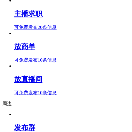
主播求职
可免费发布20条信息
放商单
可免费发布10条信息
放直播间
可免费发布10条信息
周边
发布群