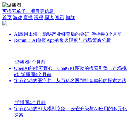
可搜索单子、项目等信息
首页
游戏
直播
课程
周边
资讯
加群
AI应用出海：隐秘产业链背后的金矿
游播圈
3个月前
Remini：AI修图App的爆火现象与市场策略分析
游播圈
4个月前
OpenAI的搜索野心：ChatGPT驱动的搜索引擎与市场挑
战
游播圈
4个月前
字节跳动的医疗梦：从百科名医到抖音卖药的探索之路
游播圈
4个月前
字节跳动的AI大模型之路：云雀升级与AI应用的多元化
探索