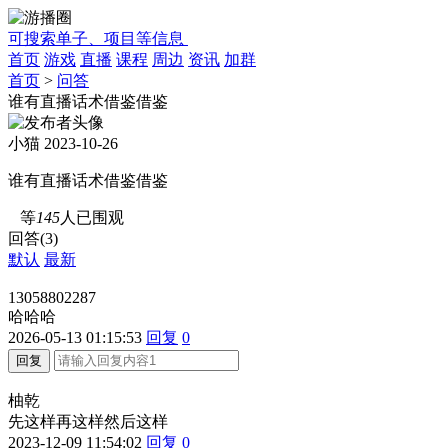
可搜索单子、项目等信息
首页
游戏
直播
课程
周边
资讯
加群
首页
>
问答
谁有直播话术借鉴借鉴
小猫
2023-10-26
谁有直播话术借鉴借鉴
等
145
人已围观
回答(3)
默认
最新
13058802287
哈哈哈
2026-05-13 01:15:53
回复
0
柚乾
先这样再这样然后这样
2023-12-09 11:54:02
回复
0