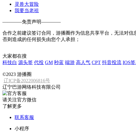
灵兽大冒险
我要当老祖
————
免责声明
————
合作之前建议签订合同，游播圈作为信息共享平台，无法对信
否则造成的任何损失由您个人承担；
大家都在搜
科技白
源头签
代投
GM
秒蓝
端游
高人气
CPT
抖音投流
IOS
©2023 游播圈
辽ICP备2022006816号
辽宁巴游网络科技有限公司
请关注官方微信
了解更多
联系客服
小程序