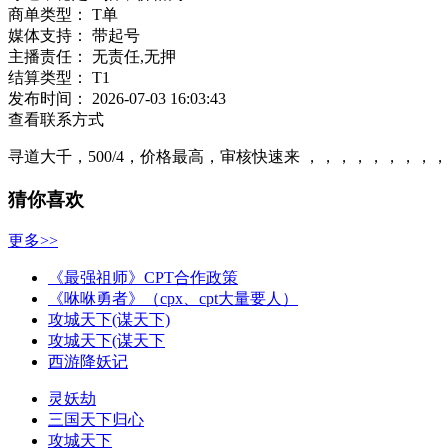
商单类型：
T单
媒体支持：
带起号
主播责任：
无责任,无押
结算类型：
T1
发布时间：
2026-07-03 16:03:43
查看联系方式
寻道大千，500/4，价格最高，审核快速来 ，，，，，，，，
猜你喜欢
更多>>
《最强祖师》CPT合作政策
《咻咻勇者》（cpx、cpt大量要人）
攻城天下(谋天下)
攻城天下(谋天下
西游降妖记
灵妖劫
三国天下归心
攻城天下