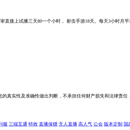
接上试播三天80一个小时， 射击手游18天。每天3小时月平均
息的真实性及准确性做出判断，不承担任何财产损失和法律责任
利服
三端互通
特效
直播保镖
无人直播
高人气
公会
版本定制
国