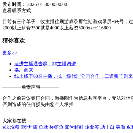
发布时间：
2026-01-30 00:00:00
查看联系方式
目前有三个单子，收主播往期游戏录屏往期游戏录屏+账号，过审直
2000以上薪资3500就是4000以上薪资5000xxcc116600
猜你喜欢
更多>>
速进主播通告群，非主播勿进
换厂商来
线上线下60名主播，找一级代理公司合作，二道贩子别来
————
免责声明
————
合作之前建议签订合同，游播圈作为信息共享平台，无法对信
否则造成的任何损失由您个人承担；
大家都在搜
sdk
涨粉
0粉开播
鱼塘
标签鱼
账号解封
企业签
助手白
美颜
返