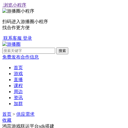
浏览小程序
扫码进入游播圈小程序
找合作更方便
联系客服
登录
免费发布合作信息
首页
游戏
直播
课程
周边
资讯
加群
首页
>
供应需求
收藏
鸿茁游戏联运平台sdk搭建