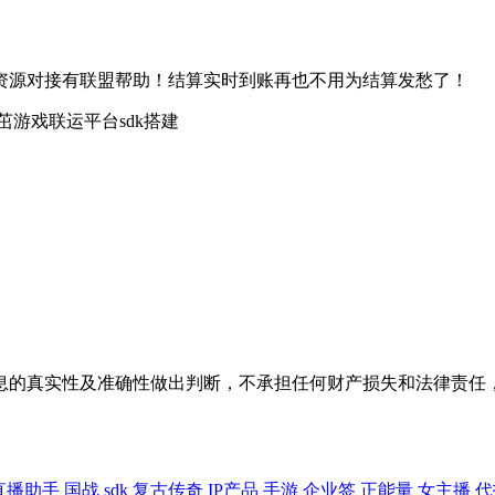
资源对接有联盟帮助！结算实时到账再也不用为结算发愁了！
息的真实性及准确性做出判断，不承担任何财产损失和法律责任
直播助手
国战
sdk
复古传奇
IP产品
手游
企业签
正能量
女主播
代