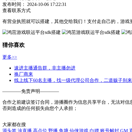
发布时间：
2024-10-06 17:22:31
查看联系方式
有营业执照就可以搭建，其他交给我们！支付走自己的，游戏
猜你喜欢
更多>>
速进主播通告群，非主播勿进
换厂商来
线上线下60名主播，找一级代理公司合作，二道贩子别来
————
免责声明
————
合作之前建议签订合同，游播圈作为信息共享平台，无法对信
否则造成的任何损失由您个人承担；
大家都在搜
源头签
淦直播
高点位
野播
鱼塘
仙侠游戏
白嫖
账号解封
GM